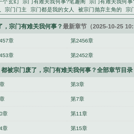
一个玄幻
宗门有难关我何事?笔趣阁
宗门有难关我何事
药！你们该死！！！”...
人
宗门门主
宗门都是我的女人
被宗门抛弃主角的
宗
，宗门有难关我何事？》是白羽落下精心创作的玄幻类
只有我们两个人吗
被宗门抛弃的主角
宗门有难关我何
章节 无弹窗
宗门有难关我何事?
宗门有难关我何事TX
了，宗门有难关我何事？
最新章节（2025-10-25 10
线阅读
都被宗门废了宗门有难关我何事
宗门废物被人
457章
第2456章
关我何事? 白羽落下
主角被宗门抛弃的玄幻
宗门实在
TxTXT
宗门被毁
宗门有难关我何事?作
被宗门追杀
453章
第2452章
都被宗门废了，宗门有难关我何事？全部章节目录
2章
第3章
6章
第7章
0章
第11章
4章
第15章