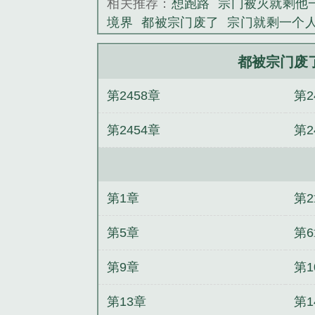
相关推荐：
想跑路
宗门被灭就剩他
惜这世上没有后悔
境界
都被宗门废了
宗门就剩一个
《都被宗门废了
办
宗门有难关我何事免费阅读
宗门
我何事
宗门里除了我都是卧底 最新
都被宗门废
抛弃的玄幻
宗门有难关我何事? 在
第2458章
第2
跑
宗门有难关我何事1234
宗门有难
事叶轩
宗门被灭
宗门有难关我何事?
第2454章
第2
门被屠
第1章
第
第5章
第
第9章
第1
第13章
第1