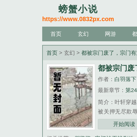
螃蟹小说
https://www.0832px.com
首页
玄幻
网游
首页
> 玄幻 >
都被宗门废了，宗门有
都被宗门废
作者：
白羽落下
最新章节：
第2
简介：叶轩穿越
被关押无尽欺
门，以太初神体
开始阅读
师傅更是跪着求