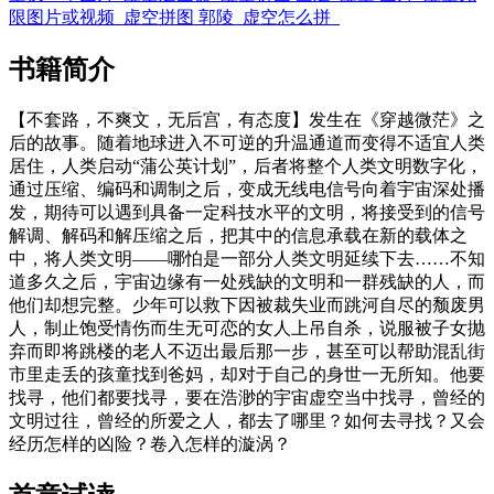
限图片或视频
虚空拼图 郭陵
虚空怎么拼
书籍简介
【不套路，不爽文，无后宫，有态度】发生在《穿越微茫》之
后的故事。随着地球进入不可逆的升温通道而变得不适宜人类
居住，人类启动“蒲公英计划”，后者将整个人类文明数字化，
通过压缩、编码和调制之后，变成无线电信号向着宇宙深处播
发，期待可以遇到具备一定科技水平的文明，将接受到的信号
解调、解码和解压缩之后，把其中的信息承载在新的载体之
中，将人类文明——哪怕是一部分人类文明延续下去……不知
道多久之后，宇宙边缘有一处残缺的文明和一群残缺的人，而
他们却想完整。少年可以救下因被裁失业而跳河自尽的颓废男
人，制止饱受情伤而生无可恋的女人上吊自杀，说服被子女抛
弃而即将跳楼的老人不迈出最后那一步，甚至可以帮助混乱街
市里走丢的孩童找到爸妈，却对于自己的身世一无所知。他要
找寻，他们都要找寻，要在浩渺的宇宙虚空当中找寻，曾经的
文明过往，曾经的所爱之人，都去了哪里？如何去寻找？又会
经历怎样的凶险？卷入怎样的漩涡？