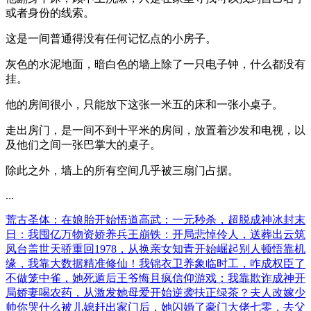
或者身份的线索。
这是一间普通得没有任何记忆点的小房子。
灰色的水泥地面，暗白色的墙上除了一只电子钟，什么都没有
挂。
他的房间很小，只能放下这张一米五的床和一张小桌子。
走出房门，是一间不到十平米的房间，放置着沙发和电视，以
及他们之间一张巴掌大的桌子。
除此之外，墙上的所有空间几乎被三扇门占据。
...
荒古圣体：在娘胎开始悟道
高武：一元秒杀，超脱成神
冰封末
日：我囤亿万物资娇养兵王
崩铁：开局悲悼伶人，送葬出云
筑
凤台
盖世天骄
重回1978，从换亲女知青开始崛起
别人顿悟靠机
缘，我靠大数据精准修仙！
我锦衣卫养象临时工，咋成权臣了
不做笼中雀，她死遁后王爷悔且疯
信仰游戏：我靠欺诈成神
开
局娇妻喝农药，从激发她母爱开始逆袭
扶正绿茶？夫人改嫁少
帅你哭什么
被儿媳赶出家门后，她闪婚了豪门大佬
七零，去父