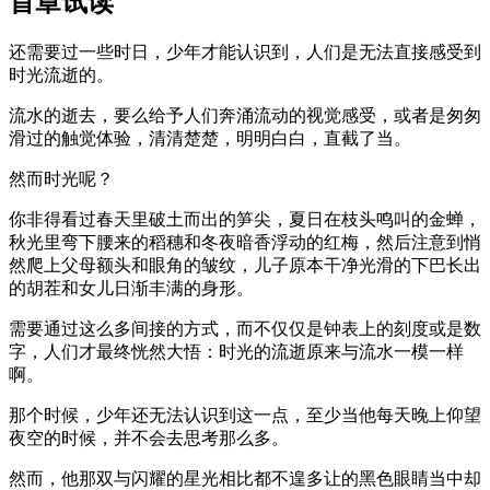
首章试读
还需要过一些时日，少年才能认识到，人们是无法直接感受到
时光流逝的。
流水的逝去，要么给予人们奔涌流动的视觉感受，或者是匆匆
滑过的触觉体验，清清楚楚，明明白白，直截了当。
然而时光呢？
你非得看过春天里破土而出的笋尖，夏日在枝头鸣叫的金蝉，
秋光里弯下腰来的稻穗和冬夜暗香浮动的红梅，然后注意到悄
然爬上父母额头和眼角的皱纹，儿子原本干净光滑的下巴长出
的胡茬和女儿日渐丰满的身形。
需要通过这么多间接的方式，而不仅仅是钟表上的刻度或是数
字，人们才最终恍然大悟：时光的流逝原来与流水一模一样
啊。
那个时候，少年还无法认识到这一点，至少当他每天晚上仰望
夜空的时候，并不会去思考那么多。
然而，他那双与闪耀的星光相比都不遑多让的黑色眼睛当中却