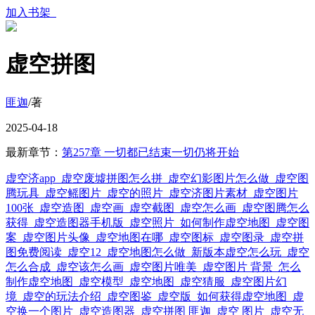
加入书架
虚空拼图
匪迦
/著
2025-04-18
最新章节：
第257章 一切都已结束一切仍将开始
虚空济app
虚空废墟拼图怎么拼
虚空幻影图片怎么做
虚空图
腾玩具
虚空鳐图片
虚空的照片
虚空济图片素材
虚空图片
100张
虚空造图
虚空画
虚空截图
虚空怎么画
虚空图腾怎么
获得
虚空造图器手机版
虚空照片
如何制作虚空地图
虚空图
案
虚空图片头像
虚空地图在哪
虚空图标
虚空图录
虚空拼
图免费阅读
虚空12
虚空地图怎么做
新版本虚空怎么玩
虚空
怎么合成
虚空该怎么画
虚空图片唯美
虚空图片 背景
怎么
制作虚空地图
虚空模型
虚空地图
虚空猜服
虚空图片幻
境
虚空的玩法介绍
虚空图鉴
虚空版
如何获得虚空地图
虚
空换一个图片
虚空造图器
虚空拼图 匪迦
虚空 图片
虚空无