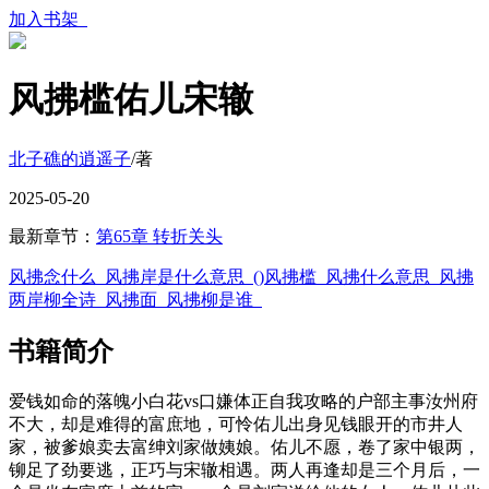
加入书架
风拂槛佑儿宋辙
北子礁的逍遥子
/著
2025-05-20
最新章节：
第65章 转折关头
风拂念什么
风拂岸是什么意思
()风拂槛
风拂什么意思
风拂
两岸柳全诗
风拂面
风拂柳是谁
书籍简介
爱钱如命的落魄小白花vs口嫌体正自我攻略的户部主事汝州府
不大，却是难得的富庶地，可怜佑儿出身见钱眼开的市井人
家，被爹娘卖去富绅刘家做姨娘。佑儿不愿，卷了家中银两，
铆足了劲要逃，正巧与宋辙相遇。两人再逢却是三个月后，一