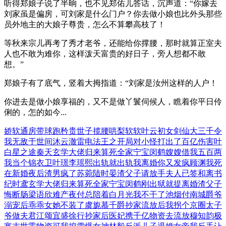
听得郑娘子说了半晌，也不见郑佑儿答话，沉声道：“你嫁去
刘家虽是偏房，可刘家是什么门户？你去做小娘也比外头那些
员外地主的大娘子尊贵，怎么不算攀高枝了！
等秋来宗儿再考了秀才老爷，还能给你撑腰，那时就算正室夫
人也不敢为难你，这样泼天富贵的好日子，旁人想都不敢
想。”
郑娘子有了底气，竖着大拇指道：“刘家是汝州这样的人户！
你进去是做小娘享福的，又不是做丫鬟伺候人，瞧着你平日伶
俐的，怎的如今...
娇软通房带球跑矜贵世子揽腰哄梨软软叶云初
女剑仙大三千令
我无敌于世间沐云澈
雷电法王之开局对小怪打出了百亿伤害叶
白
星之途秦天
玄学大佬归来算死全家宁宝闵鹤
嫂嫂借我五百两
我当个锦衣卫叶璟李瑶熙
出轨就出轨我离婚你又发疯顾渊
我死
在新婚夜后渣男疯了苏菀陆时晏
渣父子请放手夫人已签和离书
纪时鸢
玄学大佬归来算死全家宁宝闵鹤
刚出狱就提离婚渣父子
悔断肠梁语欣
难产夜付总陪着白月光我不干了池烟付南城
爵爷
溺宠后乖乖女她不装了虞旎慕千爵
抄家流放后我拐个京圈太子
爷做夫君江颂宜盛徐行
抄家后医妃携千亿物资去流放穆知韵
极