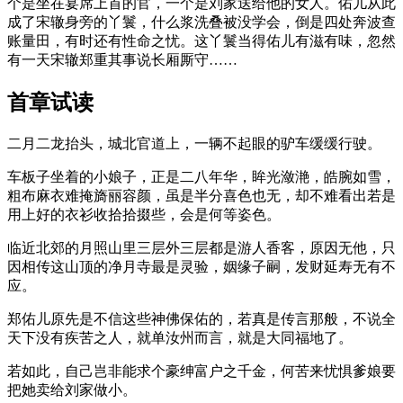
个是坐在宴席上首的官，一个是刘家送给他的女人。佑儿从此
成了宋辙身旁的丫鬟，什么浆洗叠被没学会，倒是四处奔波查
账量田，有时还有性命之忧。这丫鬟当得佑儿有滋有味，忽然
有一天宋辙郑重其事说长厢厮守……
首章试读
二月二龙抬头，城北官道上，一辆不起眼的驴车缓缓行驶。
车板子坐着的小娘子，正是二八年华，眸光潋滟，皓腕如雪，
粗布麻衣难掩旖丽容颜，虽是半分喜色也无，却不难看出若是
用上好的衣衫收拾拾掇些，会是何等姿色。
临近北郊的月照山里三层外三层都是游人香客，原因无他，只
因相传这山顶的净月寺最是灵验，姻缘子嗣，发财延寿无有不
应。
郑佑儿原先是不信这些神佛保佑的，若真是传言那般，不说全
天下没有疾苦之人，就单汝州而言，就是大同福地了。
若如此，自己岂非能求个豪绅富户之千金，何苦来忧惧爹娘要
把她卖给刘家做小。