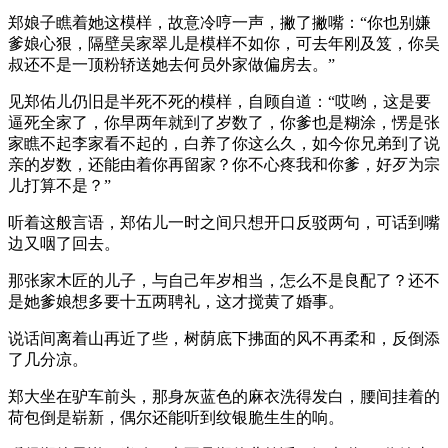
郑娘子瞧着她这模样，故意冷哼一声，撇了撇嘴：“你也别嫌
爹娘心狠，隔壁吴家翠儿是模样不如你，可去年刚及笈，你吴
叔还不是一顶粉轿送她去何员外家做偏房去。”
见郑佑儿仍旧是半死不死的模样，自顾自道：“哎哟，这是要
逼死全家了，你早两年就到了岁数了，你爹也是糊涂，愣是张
家瞧不起李家看不起的，白养了你这么久，如今你兄弟到了说
亲的岁数，还能由着你再留家？你不心疼我和你爹，好歹为宗
儿打算不是？”
听着这般言语，郑佑儿一时之间只想开口反驳两句，可话到嘴
边又咽了回去。
那张家木匠的儿子，与自己年岁相当，怎么不是良配了？还不
是她爹娘想多要十五两聘礼，这才搅黄了婚事。
说话间离着山再近了些，树荫底下拂面的风不再柔和，反倒添
了几分凉。
郑大坐在驴车前头，那身灰蓝色的麻衣洗得发白，腰间挂着的
荷包倒是崭新，偶尔还能听到纹银脆生生的响。