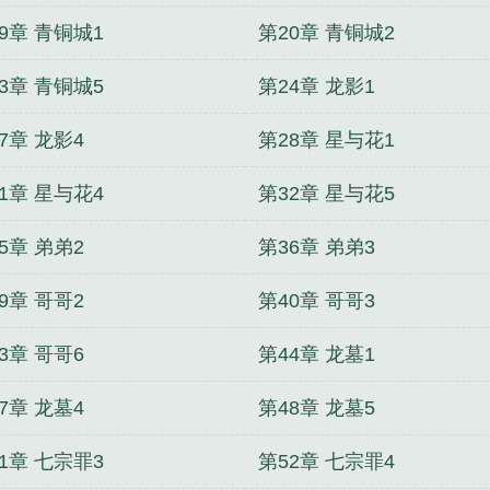
9章 青铜城1
第20章 青铜城2
3章 青铜城5
第24章 龙影1
7章 龙影4
第28章 星与花1
1章 星与花4
第32章 星与花5
5章 弟弟2
第36章 弟弟3
9章 哥哥2
第40章 哥哥3
3章 哥哥6
第44章 龙墓1
7章 龙墓4
第48章 龙墓5
1章 七宗罪3
第52章 七宗罪4