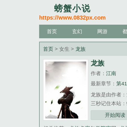
螃蟹小说
https://www.0832px.com
首页
玄幻
网游
首页
> 女生 >
龙族
龙族
作者：
江南
最新章节：
第4
龙族是由作者：
三秒记住本站：螃蟹
《龙族》是江南
开始阅读