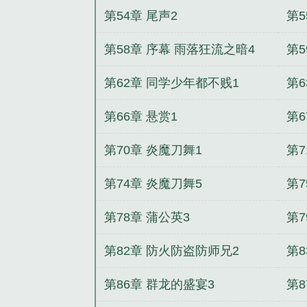
第54章 尾声2
第5
第58章 序幕 雨落狂流之暗4
第
碑1
第62章 同学少年都不贱1
第
第66章 悬赏1
第6
第70章 炎魔刀舞1
第7
第74章 炎魔刀舞5
第7
第78章 蒲公英3
第7
第82章 防火防盗防师兄2
第
第86章 群龙的盛宴3
第8