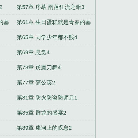
2
第57章 序幕 雨落狂流之暗3
的墓
第61章 生日蛋糕就是青春的墓
碑3
第65章 同学少年都不贱4
第69章 悬赏4
第73章 炎魔刀舞4
第77章 蒲公英2
第81章 防火防盗防师兄1
第85章 群龙的盛宴2
第89章 康河上的叹息2