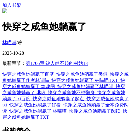
加入书架
快穿之咸鱼她躺赢了
林喵喵
/著
2025-10-28
最新章节：
第1706章 被人瞧不起的村姑18
快穿之咸鱼她躺赢了百度
快穿之咸鱼她躺赢了类似
快穿之咸
鱼她躺赢了作者林喵喵
快穿之咸鱼她躺赢了 林喵喵TXT
快
穿之咸鱼她躺赢了 笔趣阁
快穿之咸鱼她躺赢了林喵喵
快穿
之咸鱼她躺赢了 琳琅
快穿之咸鱼她不想翻身
快穿之咸鱼她
躺赢了txt百度
快穿之咸鱼她躺赢了起点
快穿之咸鱼她躺赢了
txt
快穿之咸鱼她躺赢了好看
快穿之咸鱼她躺赢了全本免费阅
读
快穿之咸鱼她躺赢了 林喵喵
快穿之咸鱼她躺赢了阅读
快
穿之咸鱼她躺赢了TXT
书籍简介