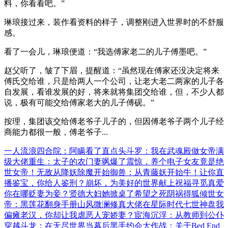
料，你看看吧。”
琳琅接过来，装作看资料的样子，调整刚进入世界时的不舒服
感。
看了一会儿，琳琅便道：“我选傅家老二的儿子傅墨吧。”
赵父听了，皱了下眉，提醒道：“虽然现在傅家还没决定将来
傅氏交给谁，只是给两人一个公司，让老大老二两家的儿子各
自发展，看谁发展的好，将来就将集团交给谁，但，不少人都
说，极有可能交给傅家老大的儿子傅砚。”
按理，集团该交给傅老爷子儿子的，但因傅老爷子两个儿子经
商能力都很一般，傅老爷子...
一人流浪
四合院：阿瞒看了直点头
斗罗：我在武魂殿做女帝
满
级大佬重生：太子的农门妻飒爆了
震惊，养个电子女友竟是绝
世女帝！
无敌从降妖除魔开始
御兽：从青藤妖开始
牛！让你直
播鉴宝，你给人鉴刑？
崩坏，为美好的世界献上祝福
寻觅真爱
你在哪
贬妻为妾？贤德大妇她掀桌了
希望之死
阴祸得狐
倾世女
帝：黑莲花翻身手册
山风微澜
修真大佬在星际时代
七世神盘
我
偏瘫老汉，你却让我虐恶人宠娇妻？
宦海沉浮：从教师到公仆
穿越斗龙：在无尽世界当幕后黑手
约会大作战：关于Bed End