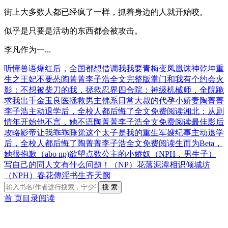
街上大多数人都已经疯了一样，抓着身边的人就开始咬。
似乎是只要是活动的东西都会被攻击。
李凡作为一...
听懂兽语爆红后，全国都想借调我
我要青梅变凤凰
诛神乾坤
重
生之王妃不要怂
陶菁菁李子浩全文完整版
掌门和我有个约会
火
影：不想被柴刀的我，拯救忍界
四合院：神级机械师，全院跪
求我出手
金玉良医
拯救男主佛系日常
大叔的代孕小娇妻
陶菁菁
李子浩主动退学后，全校人都后悔了全文免费阅读
湘北：从剧
情年开始
他不言，她不语
陶菁菁李子浩全文免费阅读
最佳影后
攻略
影帝让我乖乖睡觉
这个太子是我的
重生军嫂纪事
主动退学
后，全校人都后悔了陶菁菁李子浩全文免费阅读
生而为Beta，
她很抱歉（abo np)
欲望点数
公主的小娇奴（NPH，男生子）
写自己的同人文有什么问题！（NP）
花落泥潭
相识
倾城坊
（NPH）
春花傳
淫书生
齐天阙
搜 索
首 页
目录
阅读