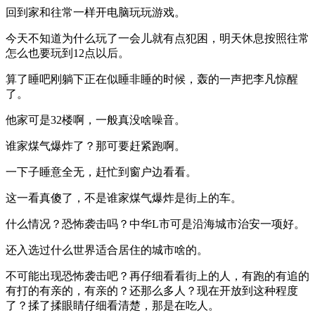
回到家和往常一样开电脑玩玩游戏。
今天不知道为什么玩了一会儿就有点犯困，明天休息按照往常
怎么也要玩到12点以后。
算了睡吧刚躺下正在似睡非睡的时候，轰的一声把李凡惊醒
了。
他家可是32楼啊，一般真没啥噪音。
谁家煤气爆炸了？那可要赶紧跑啊。
一下子睡意全无，赶忙到窗户边看看。
这一看真傻了，不是谁家煤气爆炸是街上的车。
什么情况？恐怖袭击吗？中华L市可是沿海城市治安一项好。
还入选过什么世界适合居住的城市啥的。
不可能出现恐怖袭击吧？再仔细看看街上的人，有跑的有追的
有打的有亲的，有亲的？还那么多人？现在开放到这种程度
了？揉了揉眼睛仔细看清楚，那是在吃人。