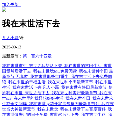
加入书架
我在末世活下去
凡人小磊
/著
2025-09-13
最新章节：
第一百六十四章
我在末世求生
末世之我想活下去
我在末世的悠闲生活
末世
囤货然后活下去
我在末世玩MC免费阅读
我在末世种个田 最
新章节 无弹窗
我在末世那些年[重生
我在末世活下去免费阅
读
我在末世的幸福生活
我在末世种个田最新章节
我在末世
生活
我在末世活下去 凡人小磊
我在末世有块田最新章节
短
剧我在末世
末世之活下去
我在末世种丧尸最新章节
我在末
世scv
在末世里的我只想好好生活
我在末世个田
我在末世求
生存全文阅读
我在末世by花开富贵笔趣阁最新章节列
我在末
世当大神最新章节
我在末世觉
我在末世活下去百度百科
我
在末世做丧尸的日子免费
末世然后活下去
我在末世生存
我