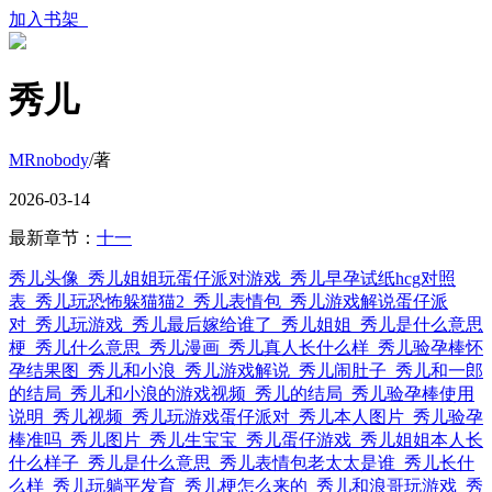
加入书架
秀儿
MRnobody
/著
2026-03-14
最新章节：
十一
秀儿头像
秀儿姐姐玩蛋仔派对游戏
秀儿早孕试纸hcg对照
表
秀儿玩恐怖躲猫猫2
秀儿表情包
秀儿游戏解说蛋仔派
对
秀儿玩游戏
秀儿最后嫁给谁了
秀儿姐姐
秀儿是什么意思
梗
秀儿什么意思
秀儿漫画
秀儿真人长什么样
秀儿验孕棒怀
孕结果图
秀儿和小浪
秀儿游戏解说
秀儿闹肚子
秀儿和一郎
的结局
秀儿和小浪的游戏视频
秀儿的结局
秀儿验孕棒使用
说明
秀儿视频
秀儿玩游戏蛋仔派对
秀儿本人图片
秀儿验孕
棒准吗
秀儿图片
秀儿生宝宝
秀儿蛋仔游戏
秀儿姐姐本人长
什么样子
秀儿是什么意思
秀儿表情包老太太是谁
秀儿长什
么样
秀儿玩躺平发育
秀儿梗怎么来的
秀儿和浪哥玩游戏
秀