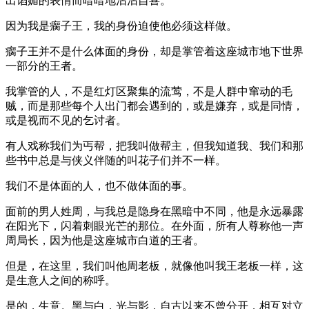
出谄媚的表情而暗暗地沾沾自喜。
因为我是瘸子王，我的身份迫使他必须这样做。
瘸子王并不是什么体面的身份，却是掌管着这座城市地下世界
一部分的王者。
我掌管的人，不是红灯区聚集的流莺，不是人群中窜动的毛
贼，而是那些每个人出门都会遇到的，或是嫌弃，或是同情，
或是视而不见的乞讨者。
有人戏称我们为丐帮，把我叫做帮主，但我知道我、我们和那
些书中总是与侠义伴随的叫花子们并不一样。
我们不是体面的人，也不做体面的事。
面前的男人姓周，与我总是隐身在黑暗中不同，他是永远暴露
在阳光下，闪着刺眼光芒的那位。在外面，所有人尊称他一声
周局长，因为他是这座城市白道的王者。
但是，在这里，我们叫他周老板，就像他叫我王老板一样，这
是生意人之间的称呼。
是的，生意。黑与白，光与影，自古以来不曾分开，相互对立