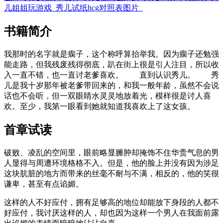
儿姐姐玩游戏
秀儿试纸hcg对照表图片
书籍简介
我那时的名字就是瘸子，这个称呼算抬举我。因为瘸子还勉强
能走路，但我残废残得彻底，趴在街上很是引人注目，所以收
入一直不错，也一直讨老爹喜欢。 直到认识秀儿。 秀
儿是我十岁那年被老爹带回来的，和我一般年龄，虽然不会说
话也不会听，但一双眼睛水灵灵地放着光，模样很是讨人喜
欢。至少，我第一眼看到她就知道我喜欢上了这女孩。
首章试读
破败、凌乱的空间里，眼前略显臃肿却掩饰不住华贵气息的男
人显得与周遭环境格格不入。但是，他的脸上并没有因为涉足
这块肮脏的地方而带来的丝毫不耐与不满，相反的，他的笑很
谦卑，甚至有点谄媚。
这样的人不好应付，拥有足够高的地位却能放下身段的人都不
好应付，我讨厌这样的人，却也因为这样一个男人在我面前露