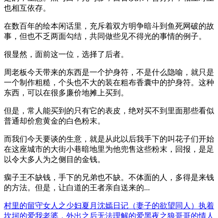
也相互依存。
在数百年的绘本闲话里，充斥着双方明争暗斗到鱼死网破的故
事，但也不乏两面勾结，共同做些见不得光的事情的例子。
很显然，面前这一位，选择了后者。
周老板今天带来的东西是一个护身符，不是什么隐喻，就只是
一个制作粗糙，个头也不大的装在粗布香囊中的护身符。这种
东西，可以在很多廉价地摊上买到。
但是，常人能买到的只有它的表皮，绝对买不到里面那些看似
普通却价愈黄金的白色粉末。
而我们今天要谈的生意，就是从此以后我手下的叫花子们开始
在这座城市的大街小巷暗地里为他兜售这些粉末，回报，是足
以令大多人为之侧目的金钱。
瘸子王不缺钱，手下的兄弟也不缺。不体面的人，多得是来钱
的方法。但是，让白道的王者亲自送来的...
村里的留守女人之少妇夏月
沈嫣日记（妻子的欲望同人）
执着
坎坷的爱
我老婆，外出之后
无法理解的爱
黑夜之狼
哥哥的情人