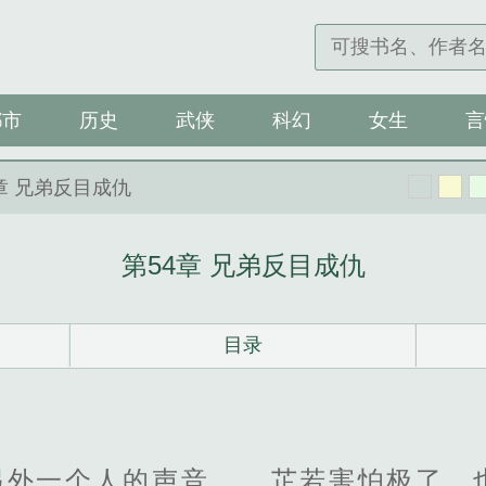
都市
历史
武侠
科幻
女生
言
4章 兄弟反目成仇
第54章 兄弟反目成仇
目录
外一个人的声音......芷若害怕极了