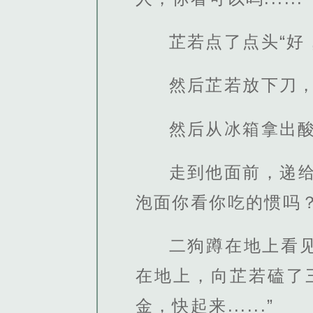
芷若点了点头“好，你
然后芷若放下刀，
然后从冰箱拿出
走到他面前，递
泡面你看你吃的惯吗？
二狗蹲在地上看
在地上，向芷若磕了
金，快起来......”