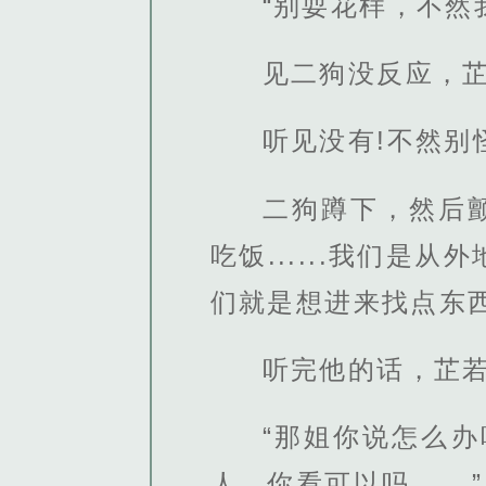
“别耍花样，不然我
见二狗没反应，芷
听见没有!不然别怪
二狗蹲下，然后颤颤
吃饭......我们
们就是想进来找点东西吃...
听完他的话，芷若半
“那姐你说怎么办
人，你看可以吗......”