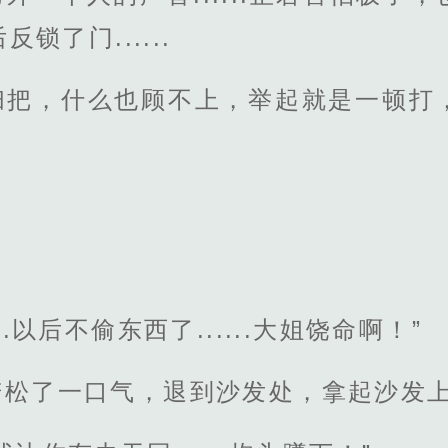
锁了门......
扫把，什么也顾不上，举起就是一顿打
.....以后不偷东西了......大姐饶命啊！”
松了一口气，退到沙发处，拿起沙发上的刀