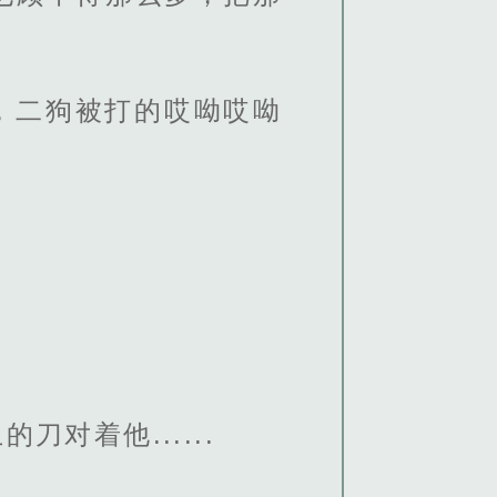
，二狗被打的哎呦哎呦
对着他......