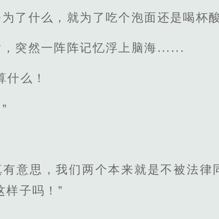
来为了什么，就为了吃个泡面还是喝杯酸
突然一阵阵记忆浮上脑海......
算什么！
”
真有意思，我们两个本来就是不被法律
会这样子吗！”