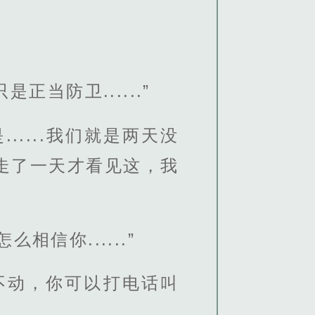
当防卫......”
.....我们就是两天没
路走了一天才看见这，我
相信你......”
我不动，你可以打电话叫