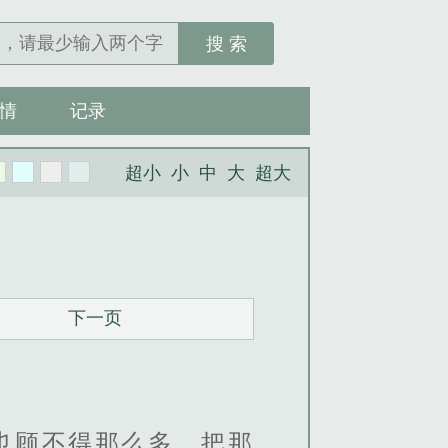
搜 索
情
记录
超小
小
中
大
超大
下一页
，也顾不得那么多，把那