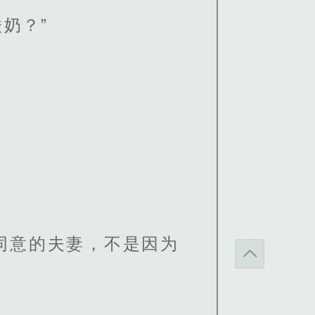
奶？”
同意的夫妻，不是因为