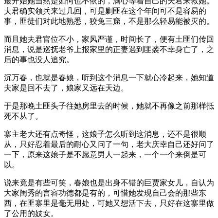
最开始她当然是如何也不依的，满心等着自己的夫君来救她。
夫君确实领兵来过几回，可是剿匪在这个年间可不是容易的
事，匪徒们对此地熟悉，狡兔三窟，不是那么轻易能被灭的。
而且她夫君官位不小，家风严谨，时间长了，便有土匪们传回
消息，说是巡抚老爷上报家里的正妻遇到匪袭不幸身亡了，之
后的事也没人追究。
沉万春，也就是春娘，听到这个消息一下就心冷起来，她知道
夫家是回不去了，娘家又远在天边。
于是那晚土匪头子往她房里去的时候，她就不再像之前那样抵
死不从了。
寨主老大还有点奇怪，这娘子怎么听到这消息，还不是很顺
从，只好忍着最后的耐心又问了一句，老大庆幸自己还好问了
一下，原来这娘子是不愿意男人一起来，一个一个来倒是可
以。
说来竟是有些可笑，春娘也是出身不错的巨贾家女儿，自认为
大家闺秀的言容功德都是有的，可惜她发现自己会的那些东
西，在匪寨里是毫无用处，可她又想活下去，只好在这寨里做
了公用的妓女。