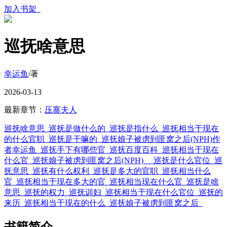
加入书架
巡抚啥意思
幸运鱼
/著
2026-03-13
最新章节：
压寨夫人
巡抚啥意思
巡抚是做什么的
巡抚是指什么
巡抚相当于现在
的什么官职
巡抚是干嘛的
巡抚娘子被虏到匪窝之后(NPH)作
者幸运鱼
巡抚手下有哪些官
巡抚百度百科
巡抚相当于现在
什么官
巡抚娘子被虏到匪窝之后(NPH) _
巡抚是什么官位
巡
抚意思
巡抚有什么权利
巡抚是多大的官职
巡抚相当什么
官
巡抚相当于现在多大的官
巡抚相当现在什么官
巡抚是啥
意思
巡抚的权力
巡抚训妇
巡抚相当于现在什么官位
巡抚的
来历
巡抚相当于现在的什么
巡抚娘子被虏到匪窝之后
书籍简介