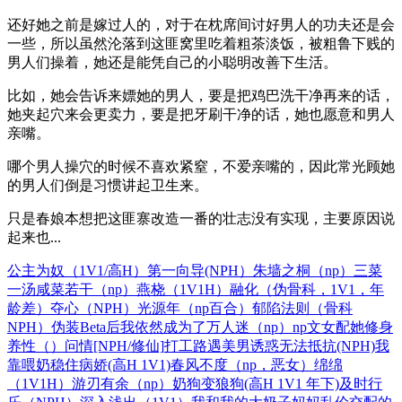
还好她之前是嫁过人的，对于在枕席间讨好男人的功夫还是会
一些，所以虽然沦落到这匪窝里吃着粗茶淡饭，被粗鲁下贱的
男人们操着，她还是能凭自己的小聪明改善下生活。
比如，她会告诉来嫖她的男人，要是把鸡巴洗干净再来的话，
她夹起穴来会更卖力，要是把牙刷干净的话，她也愿意和男人
亲嘴。
哪个男人操穴的时候不喜欢紧窒，不爱亲嘴的，因此常光顾她
的男人们倒是习惯讲起卫生来。
只是春娘本想把这匪寨改造一番的壮志没有实现，主要原因说
起来也...
公主为奴（1V1/高H）
第一向导(NPH）
朱墙之桐（np）
三菜
一汤咸菜若干（np）
燕桡（1V1H）
融化（伪骨科，1V1，年
龄差）
夺心（NPH）
光源年（np百合）
郁陷法则（骨科
NPH）
伪装Beta后我依然成为了万人迷（np）
np文女配她修身
养性（）
问情[NPH/修仙]
打工路遇美男诱惑无法抵抗(NPH)
我
靠喂奶稳住病娇(高H 1V1)
春风不度（np，恶女）
绵绵
（1V1H）
游刃有余（np）
奶狗变狼狗(高H 1V1 年下)
及时行