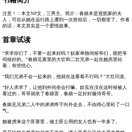
注意！：本文NP文，三男主。简介：春娘本是巡抚家的夫
人，可自从她在远行路上遭到一次抢劫后，一切都变了。作者
的话：本文其实是一个爱情故事。
首章试读
“求求你们了，不要一起来好吗？奴家单独伺候爷们，能把爷
伺候好的。”春娘见寨里的大壮和二壮兄弟一起在她房里站
着，有些忧心。
“我们兄弟不会一起来的，他就在这看着不行吗？”大壮问道。
“好人求求了，让他到外间坐会行嘛。奴实在没在这时候被人
看过的，哥哥就依了春娘罢，春娘一定好好服侍哥哥。
春娘见兄弟二人中的弟弟终于向外走去，不由得心里松了一口
气。
她被虏来这个匪寨里，做土匪公用的女人也有一年多了。