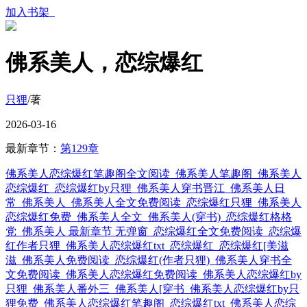
加入书架
佛系美人，恋综爆红
只狸
/著
2026-03-16
最新章节：
第129章
佛系美人恋综爆红笔趣阁全文阅读
佛系美人笔趣阁
佛系美人
恋综爆红
恋综爆红by只狸
佛系美人穿书晋江
佛系美人日
常
佛系美人
佛系美人全文免费阅读
恋综爆红只狸
佛系美人
恋综爆红免费
佛系美人全文
佛系美人(穿书)
恋综爆红格格
党
佛系美人 最新章节 无弹窗
恋综爆红全文免费阅读
恋综爆
红作者只狸
佛系美人恋综爆红txt
恋综爆红
恋综爆红[美滋
滋
佛系美人免费阅读
恋综爆红(作者只狸)
佛系美人穿书全
文免费阅读
佛系美人恋综爆红免费阅读
佛系美人恋综爆红by
只狸
佛系美人番外三
佛系美人[穿书
佛系美人恋综爆红by只
狸免费
佛系美人恋综爆红笔趣阁
恋综爆红txt
佛系美人恋综